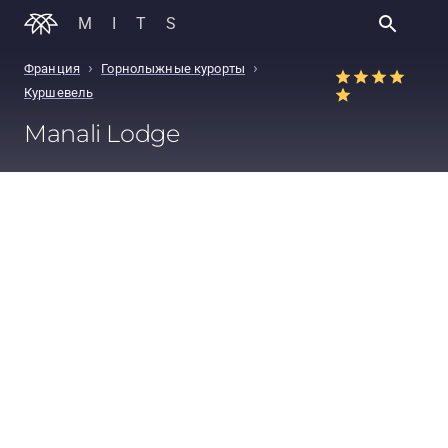
MITS
›
›
Франция
Горнолыжные курорты
Куршевель
Manali Lodge