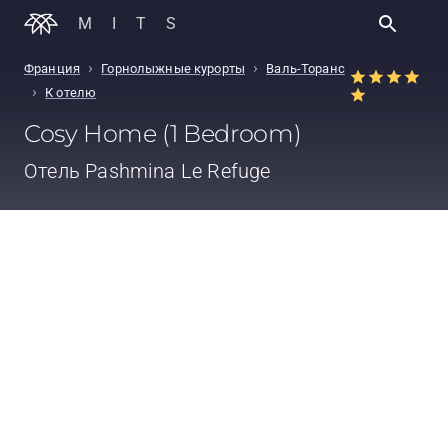
MITS
›
›
Франция
Горнолыжные курорты
Валь-Торанс
›
К отелю
Cosy Home (1 Bedroom)
Отель
Pashmina Le Refuge