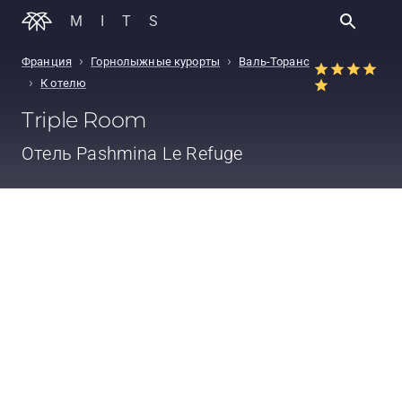
MITS
›
›
Франция
Горнолыжные курорты
Валь-Торанс
›
К отелю
Triple Room
Отель
Pashmina Le Refuge