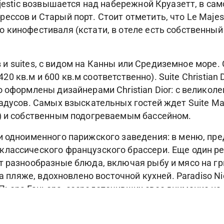
ajestic возвышается над набережной Круазетт, в сам
сов и Старый порт. Стоит отметить, что Le Majesti
кинофестиваля (кстати, в отеле есть собственный к
ров и suites, с видом на Канны или Средиземное мор
 420 кв.м и 600 кв.м соответственно). Suite Christia
 оформлены дизайнерами Christian Dior: с великоле
адусов. Самых взыскательных гостей ждет Suite Maj
м) и собственным подогреваемым бассейном.
ии одноименного парижского заведения: в меню, 
ассического французского брассери. Еще один рест
т разнообразные блюда, включая рыбу и мясо на гр
на пляже, вдохновлено восточной кухней. Paradiso Ni
Пьера Ганьера, сосредоточивших свое внимание на
а территории отеля есть 2 бара (один из них – у ба
re, разместившийся на площади в 450 кв.м, – это 4