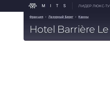
MITS
ЛИДЕР ЛЮКС-ТУР
›
›
Франция
Лазурный Берег
Канны
Hotel Barrière Le