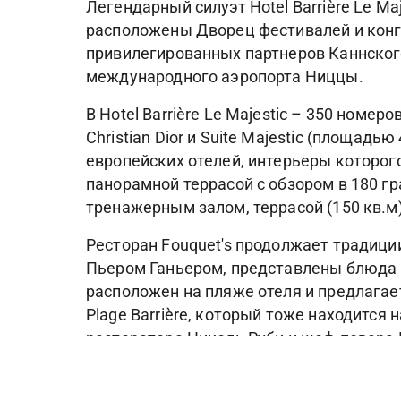
Легендарный силуэт Hotel Barrière Le M
расположены Дворец фестивалей и конгрес
привилегированных партнеров Каннского 
международного аэропорта Ниццы.
В Hotel Barrière Le Majestic – 350 номе
Christian Dior и Suite Majestic (площадью
европейских отелей, интерьеры которого
панорамной террасой с обзором в 180 гр
тренажерным залом, террасой (150 кв.
Ресторан Fouquet's продолжает традиц
Пьером Ганьером, представлены блюда кл
расположен на пляже отеля и предлагае
Plage Barrière, который тоже находится 
ресторатора Николь Руби и шеф-повара 
средиземноморских блюдах. Кроме того, н
Оздоровительный центр Spa Diane Barriè