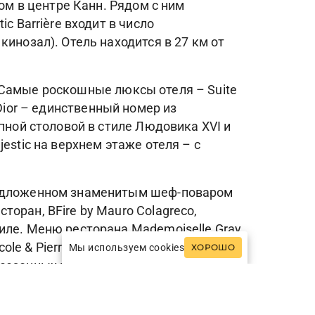
ом в центре Канн. Рядом с ним
c Barrière входит в число
инозал). Отель находится в 27 км от
е. Самые роскошные люксы отеля – Suite
n Dior – единственный номер из
пной столовой в стиле Людовика XVI и
estic на верхнем этаже отеля – с
предложенном знаменитым шеф-поваром
оран, BFire by Mauro Colagreco,
иле. Меню ресторана Mademoiselle Gray
cole & Pierre – совместный проект
Мы используем cookies
ХОРОШО
 сезонных продуктах и традиционных
ссейна).
 массажных кабинета (в том числе один