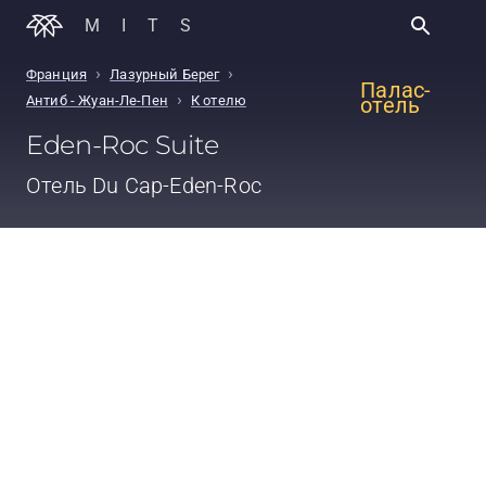
MITS
›
›
Франция
Лазурный Берег
Палас-
›
Антиб - Жуан-Ле-Пен
К отелю
отель
Eden-Roc Suite
Отель
Du Cap-Eden-Roc