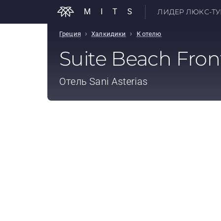
MITS
ЛИДЕР ЛЮКС-ТУР
›
›
Греция
Халкидики
К отелю
Suite Beach Fron
Отель
Sani Asterias