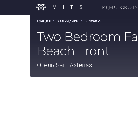
MITS
ЛИДЕР ЛЮКС-ТУР
›
›
Греция
Халкидики
К отелю
Two Bedroom Fam
Beach Front
Отель
Sani Asterias