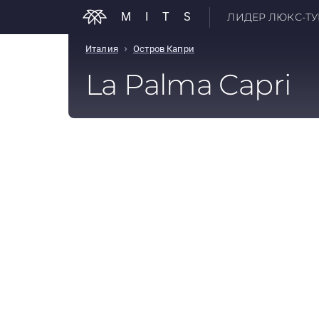
MITS
ЛИДЕР ЛЮКС-ТУР
›
Италия
Остров Капри
La Palma Capri