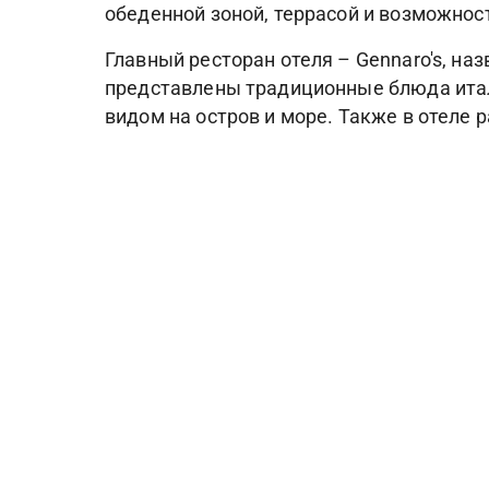
обеденной зоной, террасой и возможност
Главный ресторан отеля – Gennaro's, н
представлены традиционные блюда италь
видом на остров и море. Также в отеле р
На территории La Palma Capri есть откр
спа-кабинета, включая suite для пар, со
одном из самых живописных мест южного
шезлонги и небольшой частный пляж, ра