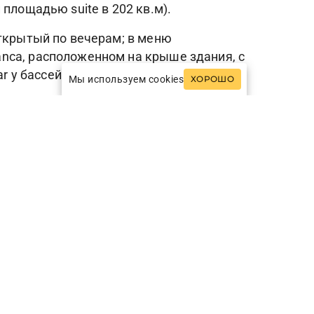
площадью suite в 202 кв.м).
открытый по вечерам; в меню
nca, расположенном на крыше здания, с
r у бассейна.
Мы используем cookies
ХОРОШО
доровительный центр La Palma Spa (3
 Da Gioia by La Palma, расположен в
 гостей – классика итальянской кухни,