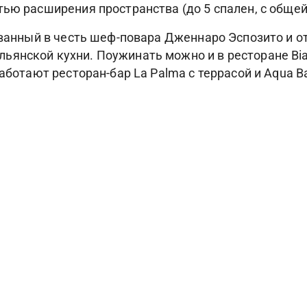
ью расширения пространства (до 5 спален, с общей 
азванный в честь шеф-повара Дженнаро Эспозито и 
янской кухни. Поужинать можно и в ресторане Bia
аботают ресторан-бар La Palma с террасой и Aqua Ba
ытый бассейн, круглосуточный тренажерный зал, оз
ляная комната, сауна, хаммам). Пляжный клуб отеля,
 побережья Капри – Марина-Пиккола. К услугам его
ссчитанный на компанию из 6 человек.
Фотогалерея