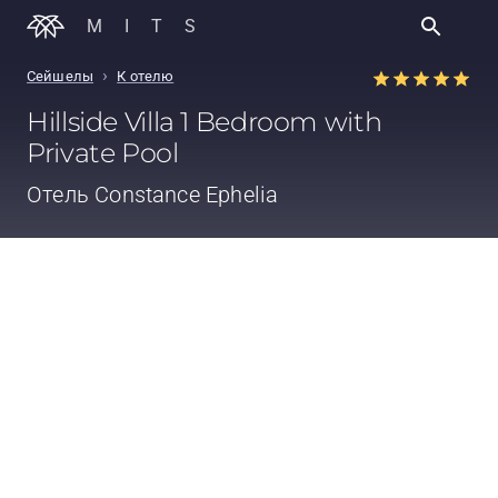
MITS
›
Сейшелы
К отелю
Hillside Villa 1 Bedroom with
Private Pool
Отель
Constance Ephelia