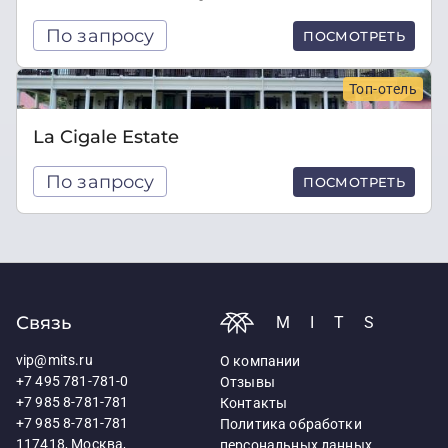
По запросу
ПОСМОТРЕТЬ
Топ-отель
La Cigale Estate
По запросу
ПОСМОТРЕТЬ
Связь
MITS
vip@mits.ru
О компании
+7 495 781-781-0
Отзывы
+7 985 8-781-781
Контакты
+7 985 8-781-781
Политика обработки
117418, Москва,
персональных данных