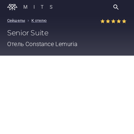
MITS
›
Сейшелы
К отелю
Senior Suite
Отель
Constance Lemuria