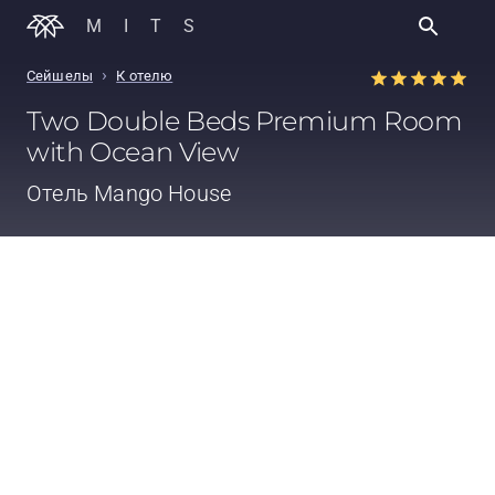
MITS
›
Сейшелы
К отелю
Two Double Beds Premium Room
with Ocean View
Отель
Mango House