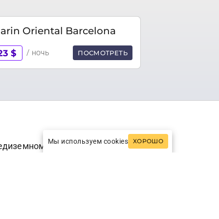
rin Oriental Barcelona
23 $
/ ночь
ПОСМОТРЕТЬ
Мы используем cookies
ХОРОШО
редиземноморском побережье, всего в
авленных в его музеях, то Барселона, в
ет архитектура двадцатого столетия. В
огом благодаря работам великого
мейства (Саграда Фамилия); архитектор