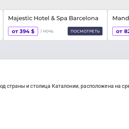
Majestic Hotel & Spa Barcelona
Manda
от 394 $
от 8
/ ночь
ПОСМОТРЕТЬ
од страны и столица Каталонии, расположена на с
рид знаменит полотнами мастеров живописи, предст
тектурой.
ков и зданий эпохи Ренессанса, город характеризу
 была центром архитектуры в стиле модерн, во мн
х проектов Гауди - Искупительный храм Святого Се