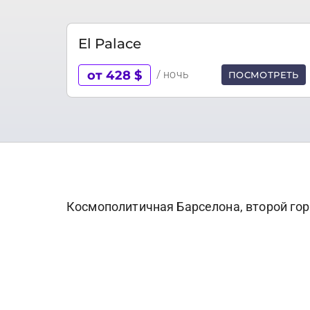
El Palace
от 428 $
/ ночь
ПОСМОТРЕТЬ
Космополитичная Барселона, второй гор
150 км от подножья Пиренеев. Если Мад
первую очередь, привлекает своей архи
Несмотря на наличие готических памятни
течение длительного времени Барселона
Антонио Гауди. Один из самых известны