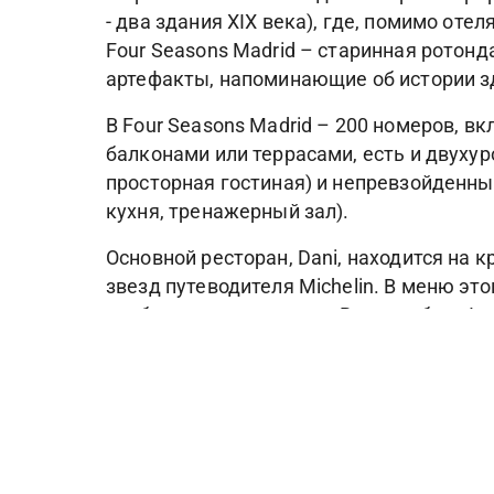
- два здания XIX века), где, помимо от
Four Seasons Madrid – старинная ротон
артефакты, напоминающие об истории зд
В Four Seasons Madrid – 200 номеров, в
балконами или террасами, есть и двухуро
просторная гостиная) и непревзойденный 
кухня, тренажерный зал).
Основной ресторан, Dani, находится на 
звезд путеводителя Michelin. В меню эт
пообедать и поужинать. В гастробаре I
также разнообразные коктейли. Кроме тог
подают аутентичные блюда испанской к
Четырехуровневый спа-центр отеля – са
двоих), круглосуточным тренажерным за
метровым крытым бассейном. На крыше 