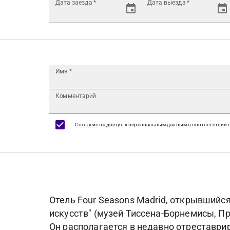
Дата заезда
*
Дата выезда
*
Имя
*
Комментарий
Согласие
на доступ к персональным данным в соответствии 
Отель Four Seasons Madrid, открывшийся
искусств" (музей Тиссена-Борнемисы, Пр
Он располагается в недавно отреставрир