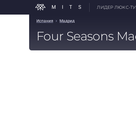
MITS
ЛИДЕР ЛЮКС-ТУР
›
Испания
Мадрид
Four Seasons Ma