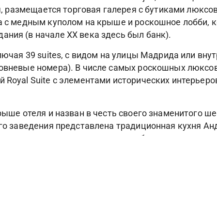
еля, размещается торговая галерея с бутиками люк
да с медным куполом на крыше и роскошное лобби, к
ания (в начале XX века здесь был банк).
ключая 39 suites, с видом на улицы Мадрида или вну
вневые номера). В числе самых роскошных люксов – P
Royal Suite с элементами исторических интерьеров 
крыше отеля и назван в честь своего знаменитого ш
ого заведения представлена традиционная кухня Ан
sa гостям предлагаются азиатские блюда с латиноа
о, в Four Seasons Madrid есть лобби-лаунж El Patio 
ухни и послеобеденный чай.
мый большой в Мадриде – располагает 8 кабинетам
лом, парными, саунами, лаунж-зоной для релаксаци
отеля находится терраса с панорамным видом на г