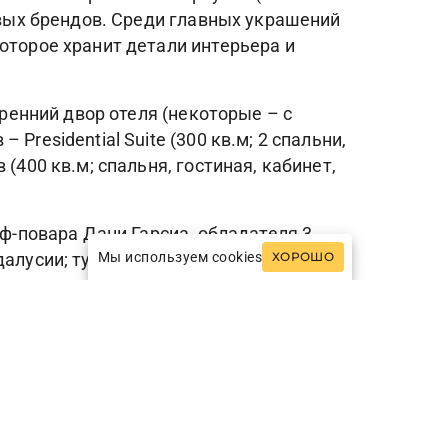
совых брендов. Среди главных украшений
оторое хранит детали интерьера и
тренний двор отеля (некоторые – с
residential Suite (300 кв.м; 2 спальни,
(400 кв.м; спальня, гостиная, кабинет,
еф-повара Дани Гарсиа, обладателя 3
Мы используем cookies
далусии; тут можно позавтракать,
ХОРОШО
мериканским и испанским акцентом, а
(открыт в течение всего дня); здесь
и для процедур (включая Spa Suite для
я, салоном красоты, а также 14-
ород.