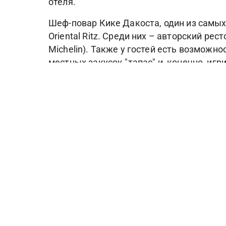
отеля.
Шеф-повар Кике Дакоста, один из самых
Oriental Ritz. Среди них – авторский ре
Michelin). Также у гостей есть возможн
местных закусок "тапас" и, конечно, игр
В спа-центре отеля, помимо кабинетов 