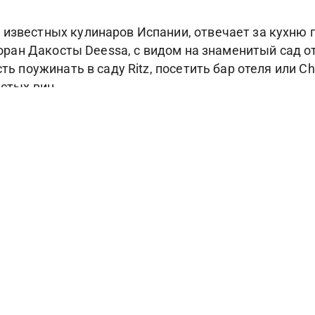
 известных кулинаров Испании, отвечает за кухню п
сторан Дакосты Deessa, с видом на знаменитый сад о
ость поужинать в саду Ritz, посетить бар отеля или
истых вин.
для процедур, есть 14-метровый крытый бассейн и 
Фотогалерея