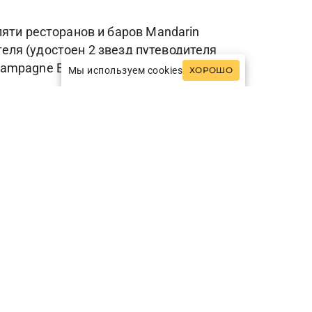
яти ресторанов и баров Mandarin
теля (удостоен 2 звезд путеводителя
 Champagne Bar с широким выбором
Мы используем cookies
ХОРОШО
тренажерный зал.