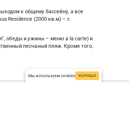
выходом к общему бассейну, а все
amus Residence (2000 кв.м) – с
л", обеды и ужины – меню a la carte) и
обственный песчаный пляж. Кроме того,
Мы используем cookies
ХОРОШО