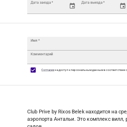
Дата заезда
*
Дата выезда
*
Имя
*
Комментарий
Согласие
на доступ к персональным данным в соответствии 
Club Prive by Rixos Belek находится на
аэропорта Антальи. Это комплекс вилл, 
садов.