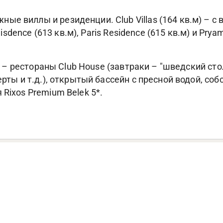
е виллы и резиденции. Club Villas (164 кв.м) – с 
eisdence (613 кв.м), Paris Residence (615 кв.м) и Pry
ek – рестораны Club House (завтраки – "шведский сто
ерты и т.д.), открытый бассейн с пресной водой, с
Rixos Premium Belek 5*.
Фотогалерея