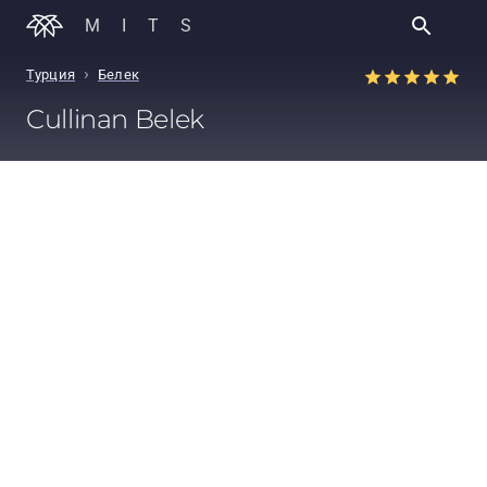
MITS
›
Турция
Белек
Cullinan Belek