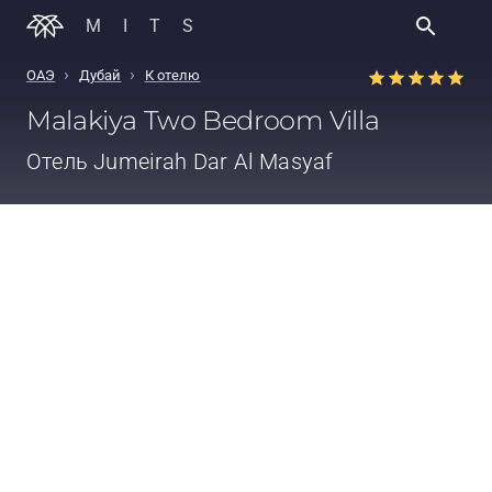
MITS
›
›
ОАЭ
Дубай
К отелю
Malakiya Two Bedroom Villa
Отель
Jumeirah Dar Al Masyaf