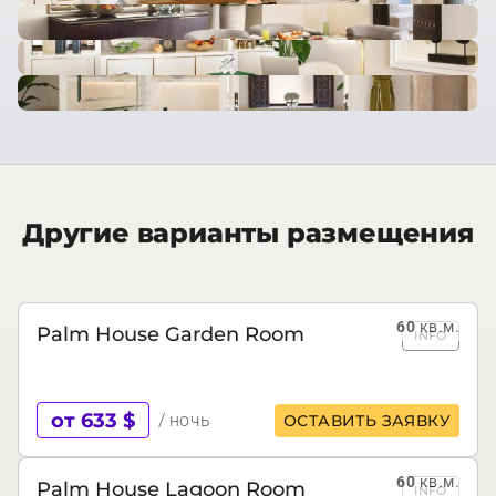
Другие варианты размещения
60
кв.м.
Palm House Garden Room
INFO
от 633 $
/ ночь
ОСТАВИТЬ ЗАЯВКУ
60
кв.м.
Palm House Lagoon Room
INFO