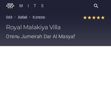
MITS
›
›
ОАЭ
Дубай
К отелю
Royal Malakiya Villa
Отель
Jumeirah Dar Al Masyaf