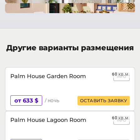
Другие варианты размещения
60
кв.м.
Palm House Garden Room
INFO
от 633 $
/ ночь
ОСТАВИТЬ ЗАЯВКУ
60
кв.м.
Palm House Lagoon Room
INFO