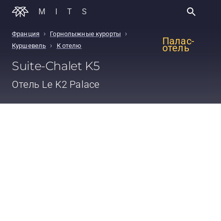
MITS
›
›
Франция
Горнолыжные курорты
Палас-
›
Куршевель
К отелю
отель
Suite-Chalet K5
Отель
Le K2 Palace