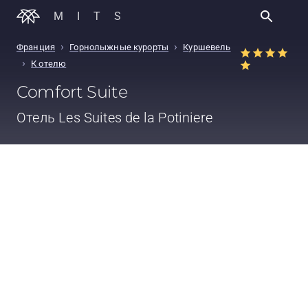
MITS
›
›
Франция
Горнолыжные курорты
Куршевель
›
К отелю
Comfort Suite
Отель
Les Suites de la Potiniere