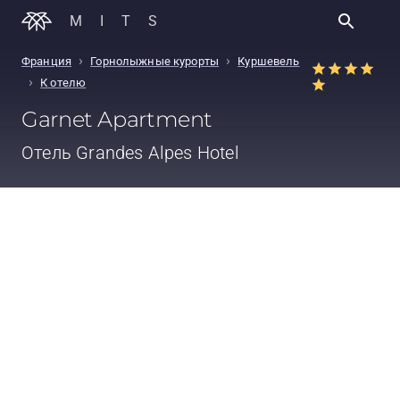
MITS
›
›
Франция
Горнолыжные курорты
Куршевель
›
К отелю
Garnet Apartment
Отель
Grandes Alpes Hotel