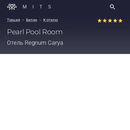
MITS
›
›
Турция
Белек
К отелю
Pearl Pool Room
Отель
Regnum Carya