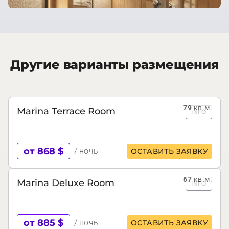
Другие варианты размещения
79
кв.м.
Marina Terrace Room
INFO
от 868 $
/ ночь
ОСТАВИТЬ ЗАЯВКУ
67
кв.м.
Marina Deluxe Room
INFO
от 885 $
/ ночь
ОСТАВИТЬ ЗАЯВКУ