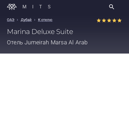
MITS
›
›
ОАЭ
Дубай
К отелю
Marina Deluxe Suite
Отель
Jumeirah Marsa Al Arab