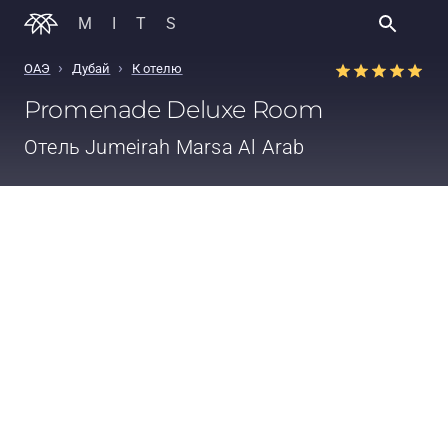
MITS
›
›
ОАЭ
Дубай
К отелю
Promenade Deluxe Room
Отель
Jumeirah Marsa Al Arab