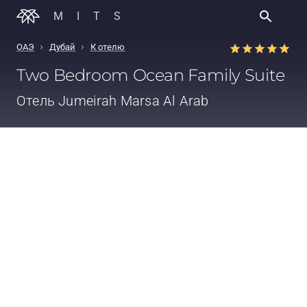
MITS
›
›
ОАЭ
Дубай
К отелю
Two Bedroom Ocean Family Suite
Отель
Jumeirah Marsa Al Arab