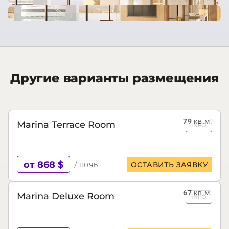
Другие варианты размещения
79
кв.м.
Marina Terrace Room
INFO
от 868 $
/ ночь
ОСТАВИТЬ ЗАЯВКУ
67
кв.м.
Marina Deluxe Room
INFO