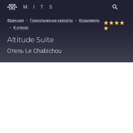
MITS
›
›
Франция
Горнолыжные курорты
Куршевель
›
К отелю
Altitude Suite
Отель
Le Chabichou