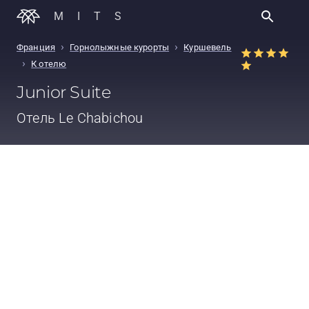
MITS
›
›
Франция
Горнолыжные курорты
Куршевель
›
К отелю
Junior Suite
Отель
Le Chabichou