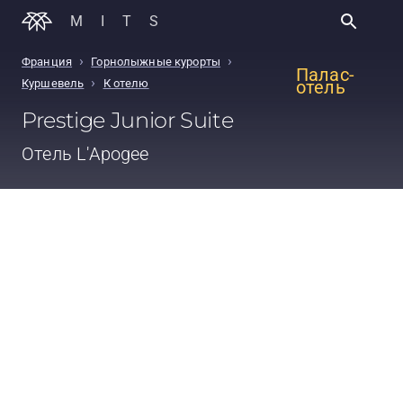
MITS
›
›
Франция
Горнолыжные курорты
Палас-
›
Куршевель
К отелю
отель
Prestige Junior Suite
Отель
L'Apogee