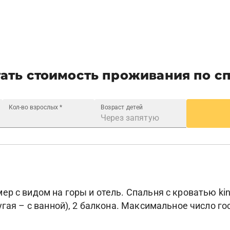
ать стоимость проживания по с
Кол-во взрослых
*
Возраст детей
р с видом на горы и отель. Спальня с кроватью king
гая – с ванной), 2 балкона. Максимальное число го