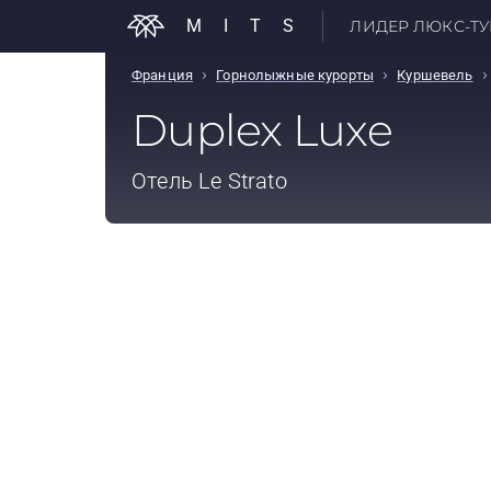
MITS
ЛИДЕР ЛЮКС-ТУР
›
›
›
Франция
Горнолыжные курорты
Куршевель
Duplex Luxe
Отель
Le Strato