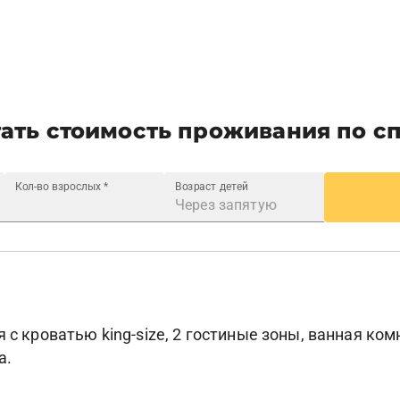
ать стоимость проживания по с
Кол-во взрослых
*
Возраст детей
 с кроватью king-size, 2 гостиные зоны, ванная ком
а.