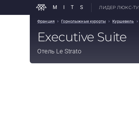
MITS
ЛИДЕР ЛЮКС-ТУР
›
›
›
Франция
Горнолыжные курорты
Куршевель
Executive Suite
Отель
Le Strato