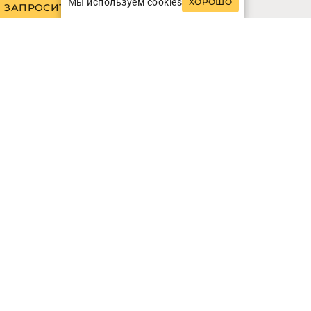
Мы используем cookies
ХОРОШО
ЗАПРОСИТЬ СТОИМОСТЬ
54
кв.м.
r Charm Suite
INFO
ЗАПРОСИТЬ СТОИМОСТЬ
72
кв.м.
tion Suite
INFO
ЗАПРОСИТЬ СТОИМОСТЬ
115
кв.м.
 Suite - 2 Rooms
INFO
ЗАПРОСИТЬ СТОИМОСТЬ