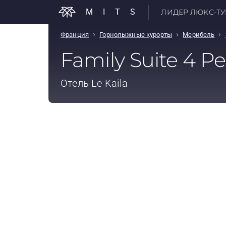
MITS
ЛИДЕР ЛЮКС-ТУР
›
›
›
Франция
Горнолыжные курорты
Мерибель
Family Suite 4 P
Отель
Le Kaila