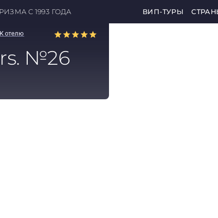
ИЗМА С 1993 ГОДА
ВИП-ТУРЫ
СТРАН
К отелю
ers. №26