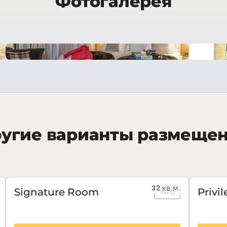
Фотогалерея
угие варианты размеще
32
кв.м.
Signature Room
Privi
INFO