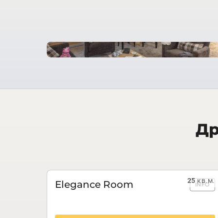
Др
25
кв.м.
Elegance Room
INFO