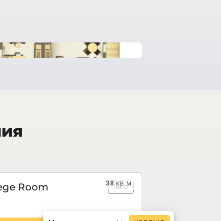
ния
38
кв.м.
lege Room
INFO