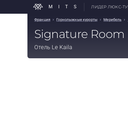
MITS
ЛИДЕР ЛЮКС-ТУР
›
›
›
Франция
Горнолыжные курорты
Мерибель
Signature Room
Отель
Le Kaila