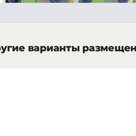
угие варианты размеще
38
кв.м.
Privilege Room
Junio
INFO
ЗАПРОСИТЬ СТОИМОСТЬ
54
кв.м.
Junior Charm Suite
Famil
INFO