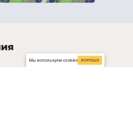
ния
Мы используем cookies
ХОРОШО
40
кв.м.
r Alpine Suite
INFO
ЗАПРОСИТЬ СТОИМОСТЬ
56
кв.м.
y Suite 3 Pers.
INFO