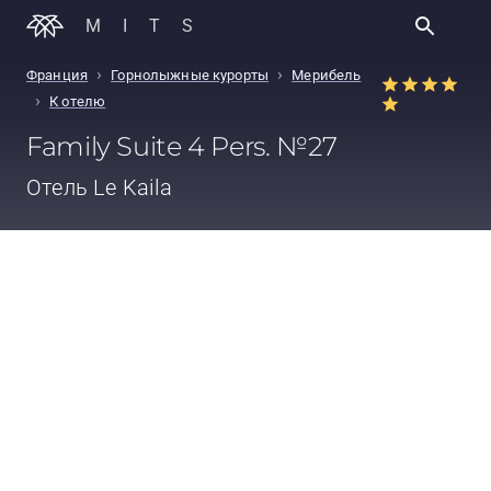
MITS
›
›
Франция
Горнолыжные курорты
Мерибель
›
К отелю
Family Suite 4 Pers. №27
Отель
Le Kaila