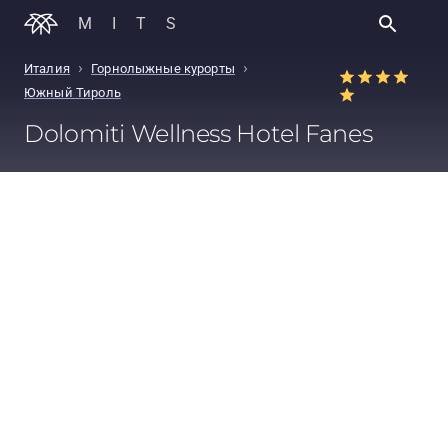
MITS
›
›
Италия
Горнолыжные курорты
Южный Тироль
Dolomiti Wellness Hotel Fanes