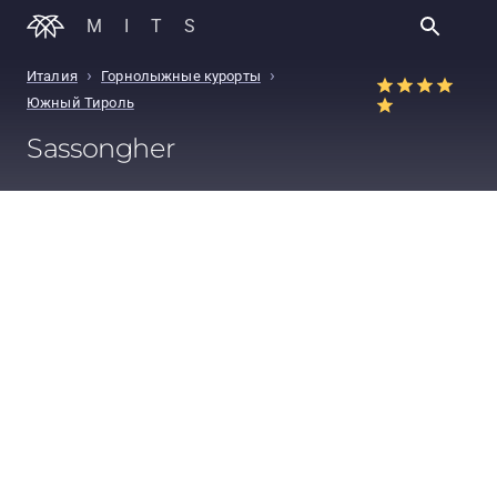
MITS
›
›
Италия
Горнолыжные курорты
Южный Тироль
Sassongher