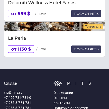
Dolomiti Wellness Hotel Fanes
от 599 $
/ ночь
ПОСМОТРЕТЬ
Топ-отель
La Perla
от 1130 $
/ ночь
ПОСМОТРЕТЬ
Связь
MITS
vip@mits.ru
О компании
+7 495 781-781-0
Отзывы
+7 985 8-781-781
Контакты
+7 985 8-781-781
Политика обработки