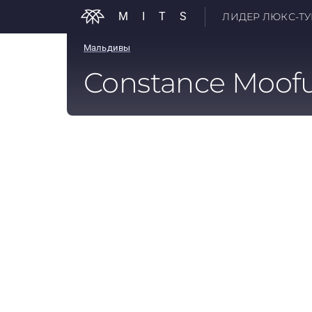
MITS
ЛИДЕР ЛЮКС-ТУР
Мальдивы
Constance Moofu