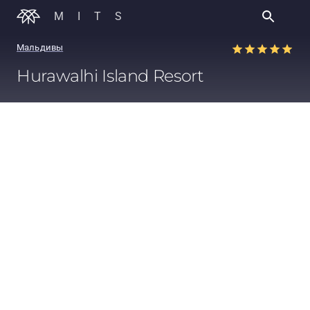
MITS
Мальдивы
Hurawalhi Island Resort