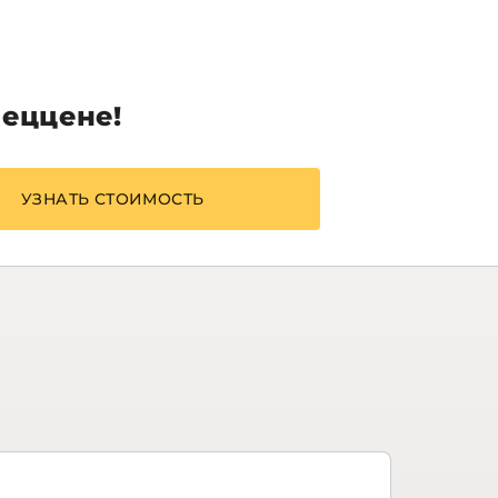
пеццене!
УЗНАТЬ СТОИМОСТЬ