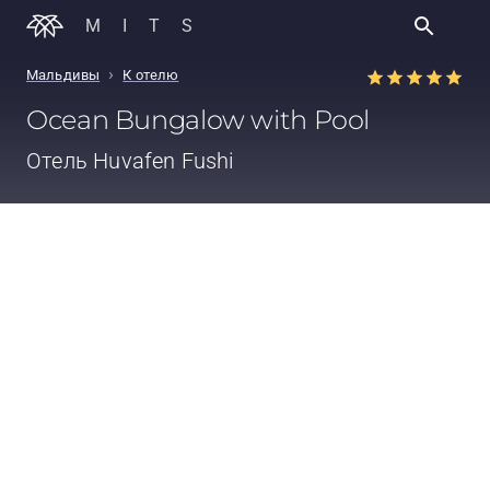
MITS
›
Мальдивы
К отелю
Ocean Bungalow with Pool
Отель
Huvafen Fushi