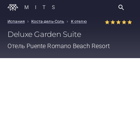
MITS
›
›
Испания
Коста-дель-Соль
К отелю
Deluxe Garden Suite
Отель
Puente Romano Beach Resort