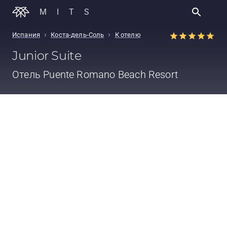
MITS
›
›
Испания
Коста-дель-Соль
К отелю
Junior Suite
Отель
Puente Romano Beach Resort