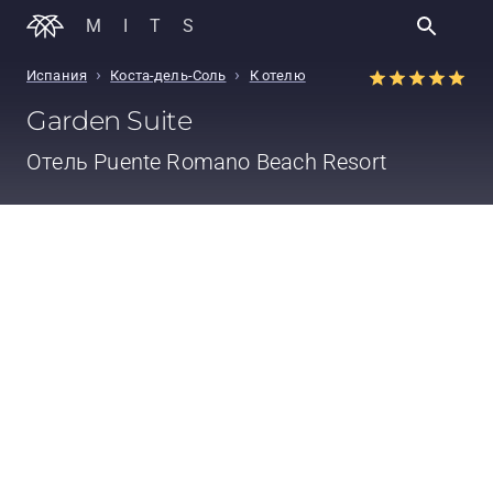
MITS
›
›
Испания
Коста-дель-Соль
К отелю
Garden Suite
Отель
Puente Romano Beach Resort