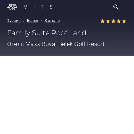
MITS
›
›
Турция
Белек
К отелю
Family Suite Roof Land
Отель
Maxx Royal Belek Golf Resort