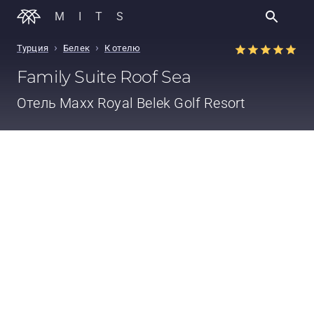
MITS
›
›
Турция
Белек
К отелю
Family Suite Roof Sea
Отель
Maxx Royal Belek Golf Resort