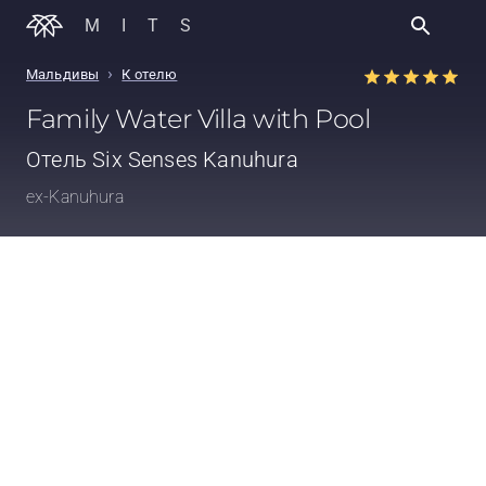
MITS
›
Мальдивы
К отелю
Family Water Villa with Pool
Отель
Six Senses Kanuhura
ex-Kanuhura