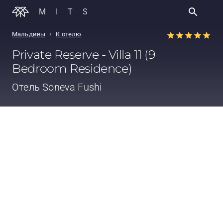
MITS
›
Мальдивы
К отелю
Private Reserve - Villa 11 (9
Bedroom Residence)
Отель
Soneva Fushi