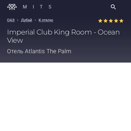
MITS
›
›
ОАЭ
Дубай
К отелю
Imperial Club King Room - Ocean
View
Отель
Atlantis The Palm