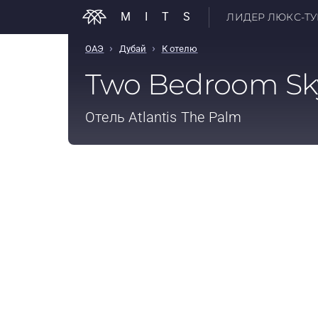
MITS
ЛИДЕР ЛЮКС-ТУР
›
›
ОАЭ
Дубай
К отелю
Two Bedroom Sky
Отель
Atlantis The Palm