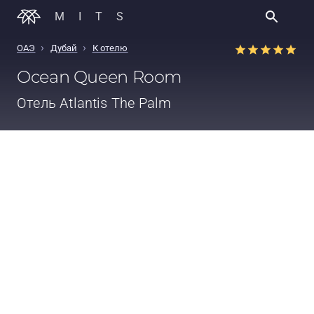
MITS
›
›
ОАЭ
Дубай
К отелю
Ocean Queen Room
Отель
Atlantis The Palm