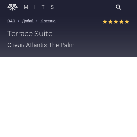
MITS
›
›
ОАЭ
Дубай
К отелю
Terrace Suite
Отель
Atlantis The Palm