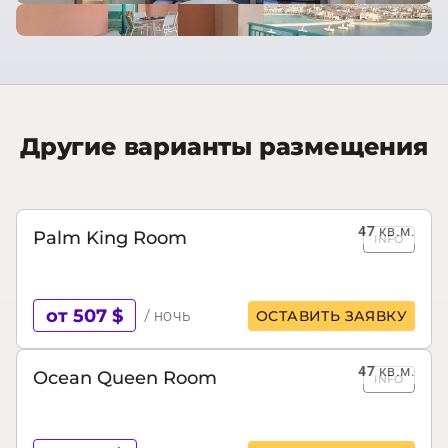
Другие варианты размещения
47
кв.м.
Palm King Room
INFO
от 507 $
/ ночь
ОСТАВИТЬ ЗАЯВКУ
47
кв.м.
Ocean Queen Room
INFO